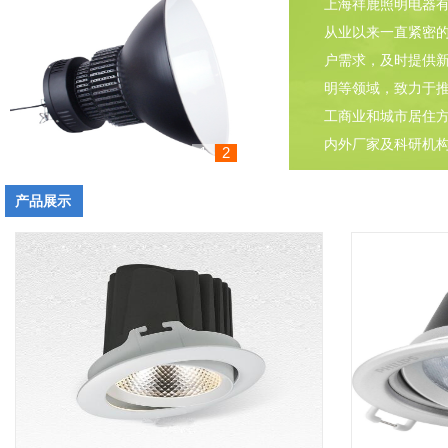
上海祥鹿照明电器
从业以来一直紧密
户需求，及时提供
明等领域，致力于
工商业和城市居住
内外厂家及科研机构
1
2
3
产品展示
null
null
null