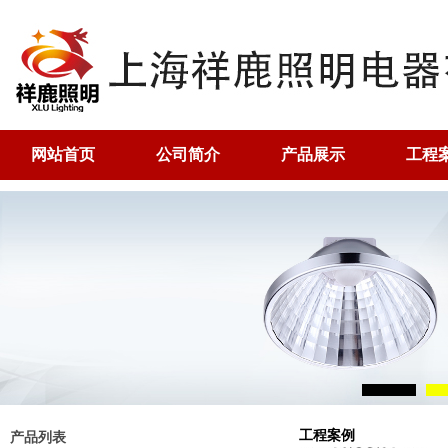
网站首页
公司简介
产品展示
工程
工程案例
产品列表